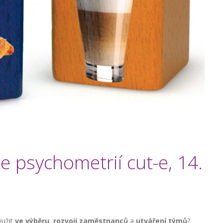
e psychometrií cut-e, 14.
užit
ve výběru
,
rozvoji zaměstnanců
a
utváření týmů
?