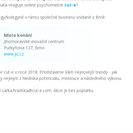
mata reaguje online psychometrie
cut-e
?
legy/kolegyně v rámci společné business snídaně v Brně.
Místo konání
Jihomoravské inovační centrum
Purkyňova 127, Brno
www.jic.cz
 cut-e v roce 2018. Představíme Vám nejnovější trendy - jak
ty nejlepší z hlediska potenciálu, motivace a následného výkonu.
il sarka.hradska@cut-e.com. Akce je bez poplatku.