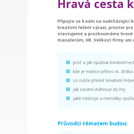
Hravá cesta k
Připojte se k nám na nadcházející b
kreativní řešení v praxi, prostor pr
otestujeme a prozkoumáme hravé ná
manažerům, HR. Velikost firmy ani 
proč a jak využívat kreativní te
kde je hranice přínos vs. ztráta
co může přinést kreativní řeše
jak ostatní vtáhnout do hry
jaké nástroje a metodiky využí
Průvodci tématem budou: