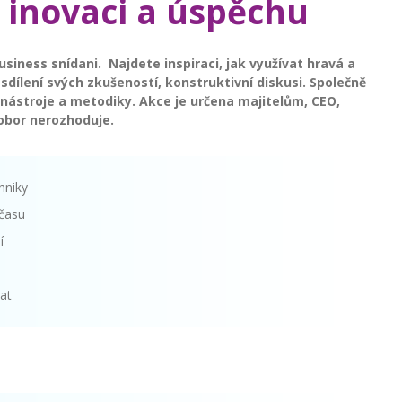
 inovaci a úspěchu
usiness snídani. Najdete inspiraci, jak využívat hravá a
o sdílení svých zkušeností, konstruktivní diskusi. Společně
stroje a metodiky. Akce je určena majitelům, CEO,
obor nerozhoduje.
chniky
 času
ní
vat