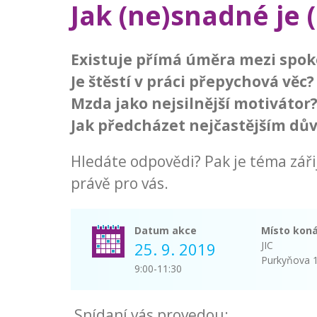
Jak (ne)snadné je 
Existuje přímá úměra mezi spok
Je štěstí v práci přepychová věc?
Mzda jako nejsilnější motivátor
Jak předcházet nejčastějším dů
Hledáte odpovědi? Pak je téma zář
právě pro vás.
Datum akce
Místo koná
25. 9. 2019
JIC
Purkyňova 
9:00-11:30
Snídaní vás provedou: